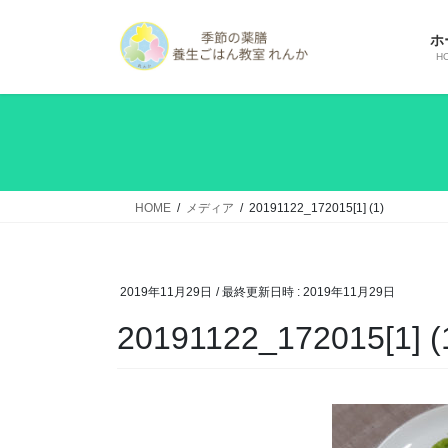
コ
ナ
ン
ビ
ホ
テ
ゲ
H
ン
ー
ツ
シ
へ
ョ
ス
ン
キ
に
ッ
移
HOME
メディア
20191122_172015[1] (1)
プ
動
2019年11月29日
/ 最終更新日時 :
2019年11月29日
20191122_172015[1] (