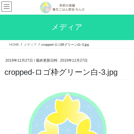
コ
ナ
ン
ビ
テ
ゲ
ン
ー
メディア
ツ
シ
へ
ョ
ス
ン
HOME
メディア
cropped-ロゴ枠グリーン白-3.jpg
キ
に
ッ
移
プ
動
2019年12月27日
/ 最終更新日時 :
2019年12月27日
cropped-ロゴ枠グリーン白-3.jpg