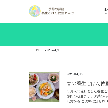
コ
ナ
ン
ビ
ホ
テ
ゲ
H
ン
ー
ツ
シ
へ
ョ
ス
ン
キ
に
ッ
移
HOME
2025年4月
プ
動
2025年4月8日
春の養生ごはん教
３月末開催しました養生ご
豚肉の胡麻酢サラダ菜の花
な方から”この料理はセロリ