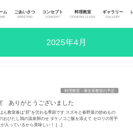
ーム
ごあいさつ
コンセプト
料理教室
ギャラリー
OME
GREETING
CONCEPT
COOKING CLASS
GALLERY
2025年4月
料理教室・養生茶教室の予定
室 ありがとうございました
はん教室春は”肝”を労わる季節です スズキと春野菜の炒めもの
のおひたし鶉の温泉卵のせ タケノコご飯を添えて セロリの苦手
が入っているから美味しい！ […]