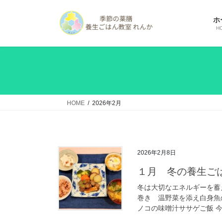
コ
ナ
ン
ビ
ホ
テ
ゲ
H
ン
ー
ツ
シ
へ
ョ
ス
ン
キ
に
ッ
移
HOME
2026年2月
プ
動
2026年2月8日
１月 冬の養生ご
冬は大切なエネルギーを蓄
巻き 温野菜を添え白身魚
ノコの味噌汁ササゲご飯 今