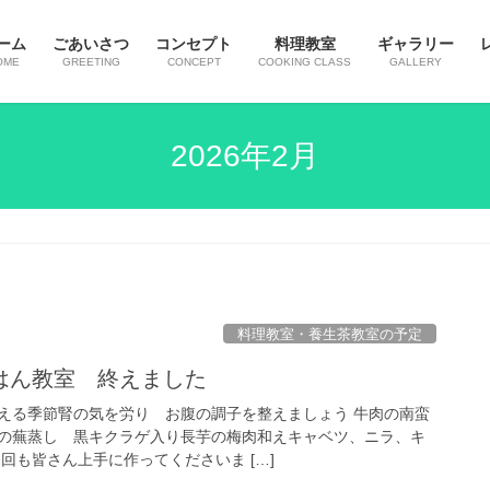
ーム
ごあいさつ
コンセプト
料理教室
ギャラリー
OME
GREETING
CONCEPT
COOKING CLASS
GALLERY
2026年2月
料理教室・養生茶教室の予定
はん教室 終えました
える季節腎の気を労り お腹の調子を整えましょう 牛肉の南蛮
の蕪蒸し 黒キクラゲ入り長芋の梅肉和えキャベツ、ニラ、キ
回も皆さん上手に作ってくださいま […]